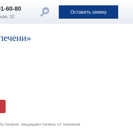
91-60-80
91-60-80
Оставить заявку
Оставить заявку
кая, 32
печени»
у печени, защищает печень от токсинов.