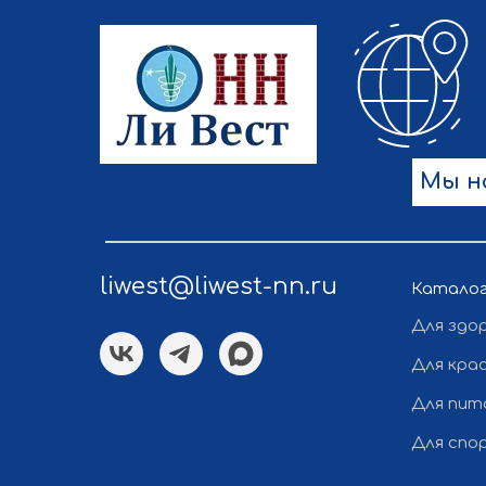
Мы н
liwest@liwest-nn.ru
Катало
Для здо
Для кра
Для пит
Для спо