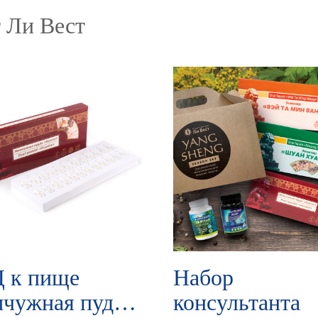
 Ли Вест
 к пище
Набор
чужная пудра
консультанта