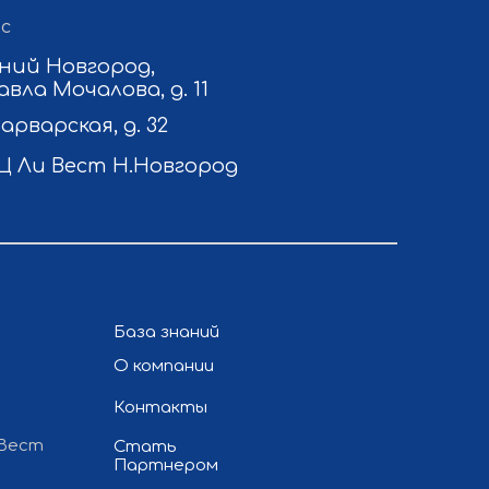
с
ний Новгород,
авла Мочалова, д. 11
Варварская, д. 32
Ц Ли Вест Н.Новгород
База знаний
О компании
Контакты
 Вест
Стать
Партнером