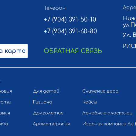
Адре
Телефон
Ниж
+7 (904) 391-50-10
ул.П
+7 (904) 391-60-80
Ул. 
РИС
а карте
ОБРАТНАЯ СВЯЗЬ
г
ровья
Для детей
Снижение веса
соты
Гигиена
Кейсы
ания
Долголетие
Лечебные пластыри
рта
Ароматерапия
Издания компании Ли