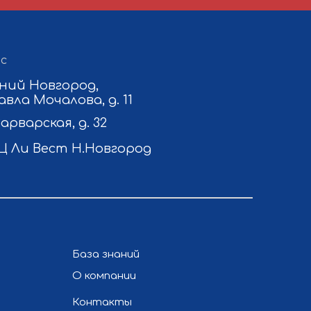
с
ний Новгород,
авла Мочалова, д. 11
Варварская, д. 32
Ц Ли Вест Н.Новгород
База знаний
О компании
Контакты