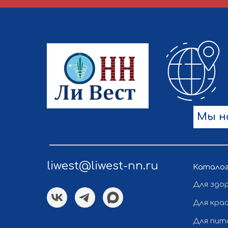
Мы н
liwest@liwest-nn.ru
Катало
Для здо
Для кра
Для пит