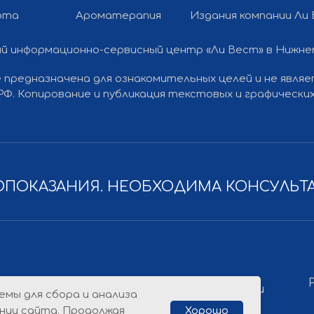
рта
Ароматерапия
Издания компании Ли
й информационно-сервисный центр «Ли Вест» в Нижн
 предназначена для ознакомительных целей и не явля
 РФ. Копирование и публикация текстовых и графичес
ПОКАЗАНИЯ. НЕОБХОДИМА КОНСУЛЬТ
Разработка
Политика конфиденциальности
емы для сбора и анализа
нии сайта. Продолжая
Хорошо