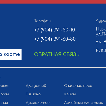
Адре
Телефон
Ниж
+7 (904) 391-50-10
ул.П
+7 (904) 391-60-80
Ул. 
РИС
а карте
ОБРАТНАЯ СВЯЗЬ
г
ровья
Для детей
Снижение веса
соты
Гигиена
Кейсы
ания
Долголетие
Лечебные пластыри