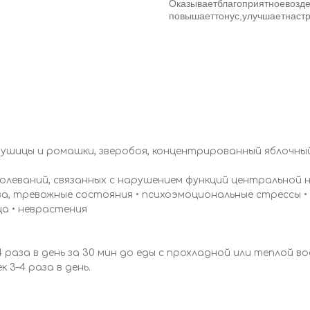
Оказываетблагоприятноевозд
повышаеттонус,улучшаетнаст
ушицы и ромашки, зверобоя, концентрированный яблочный 
леваний, связанных с нарушением функций центральной не
а, тревожные состояния • психоэмоциональные стрессы •
ца • неврастения
–4 раза в день за 30 мин до еды с прохладной или теплой 
 3–4 раза в день.