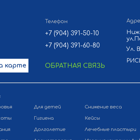
Адре
Телефон
Ниж
+7 (904) 391-50-10
ул.П
+7 (904) 391-60-80
Ул. 
РИС
а карте
ОБРАТНАЯ СВЯЗЬ
г
ровья
Для детей
Снижение веса
соты
Гигиена
Кейсы
ания
Долголетие
Лечебные пластыри