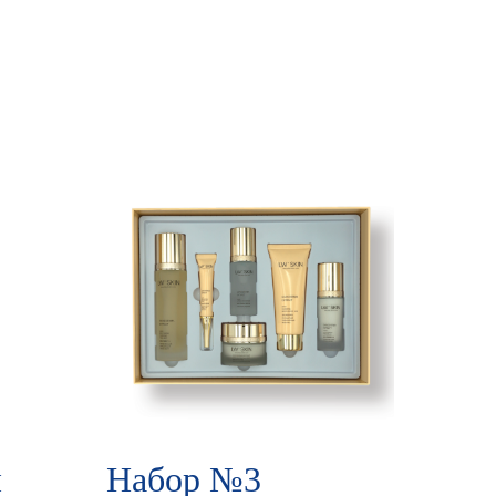
я
Набор №3