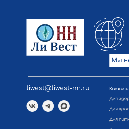
Мы н
liwest@liwest-nn.ru
Катало
Для здо
Для кра
Для пит