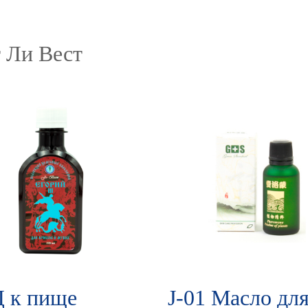
 Ли Вест
 к пище
J-01 Масло дл