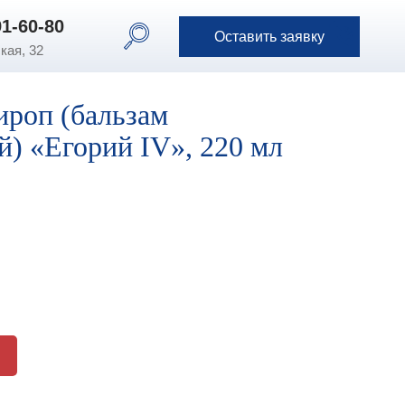
91-60-80
91-60-80
Оставить заявку
Оставить заявку
кая, 32
роп (бальзам
й) «Егорий IV», 220 мл