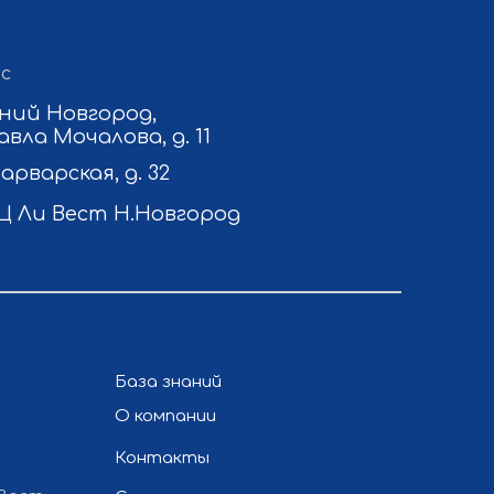
с
ний Новгород,
авла Мочалова, д. 11
Варварская, д. 32
Ц Ли Вест Н.Новгород
База знаний
О компании
Контакты