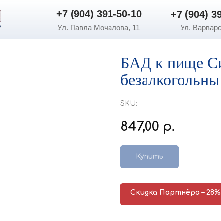
+7 (904) 391-50-10
+7 (904) 3
+7 (904) 391-50-10
+7 (904) 3
Ул. Павла Мочалова, 11
Ул. Варварс
БАД к пище Си
безалкогольны
SKU:
847,00
р.
Купить
Скидка Партнёра – 28%