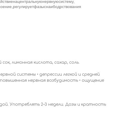
ействиенацентральнуюнервнуюсистему,
роение,регулируетфазыснаибодрствования
сок, лимонная кислота, сахар, соль.
рвной системы • депрессии легкой и средней
 повышенная нервная возбудимость • ощущение
водой. Употреблять 2–3 недели. Дозы и кратность