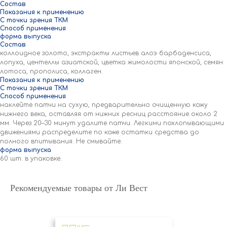
Состав
Показания к применению
С точки зрения ТКМ
Способ применения
форма выпуска
Состав
коллоидное золото, экстракты листьев алоэ барбаденсиса,
лопуха, центеллы азиатской, цветка жимолости японской, семян
лотоса, прополиса, коллаген.
Показания к применению
С точки зрения ТКМ
Способ применения
наклейте патчи на сухую, предварительно очищенную кожу
нижнего века, оставляя от нижних ресниц расстояние около 2
мм. Через 20–30 минут удалите патчи. Легкими похлопывающими
движениями распределите по коже остатки средства до
полного впитывания. Не смывайте.
форма выпуска
60 шт. в упаковке.
Рекомендуемые товары от Ли Вест