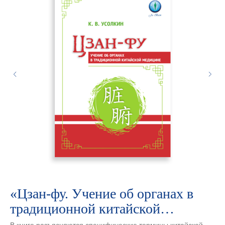
.
«Цзан-фу. Учение об органах в
«
традиционной китайской
в
медицине». Автор Усолкин К.В.
Н