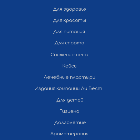
Политика конфиденциальности
Для здоровья
Разработка и продвижение сайта
Для красоты
— «Полдень»
Для питания
Все права защищены ©
Для спорта
2012-2026 Ли Вест НН
Снижение веса
Кейсы
Лечебные пластыри
Издания компании Ли Вест
Для детей
Гигиена
Долголетие
Ароматерапия