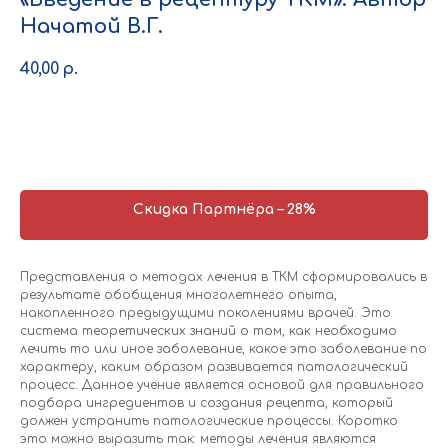
Начатой В.Г.
40,00
р.
Купить
Скидка Партнёра – 28%
Представления о методах лечения в ТКМ сформировались в
результате обобщения многолетнего опыта,
накопленного предыдущими поколениями врачей. Это
система теоретических знаний о том, как необходимо
лечить то или иное заболевание, какое это заболевание по
характеру, каким образом развивается патологический
процесс. Данное учение является основой для правильного
подбора ингредиентов и создания рецепта, который
должен устранить патологические процессы. Коротко
это можно выразить так: методы лечения являются