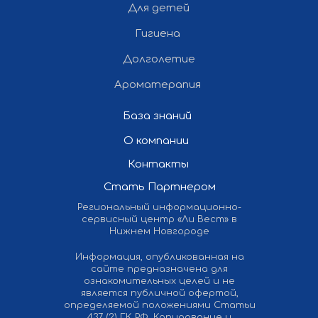
Для детей
Все права защищены ©
Гигиена
2012-2026 Ли Вест НН
Долголетие
Ароматерапия
База знаний
О компании
Контакты
Стать Партнером
Региональный информационно-
сервисный центр «Ли Вест» в
Нижнем Новгороде
Информация, опубликованная на
сайте предназначена для
ознакомительных целей и не
является публичной офертой,
определяемой положениями Статьи
437 (2) ГК РФ. Копирование и