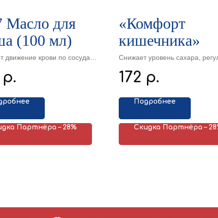
7 Масло для
«Комфорт
ша (100 мл)
кишечника»
т движение крови по сосудам.
Снижает уровень сахара, регу
твует проходимости
баланс микрофлоры кишечного
172
р.
р.
нов и коллатералей. Удаляет
благотворно влияет на микроф
ви и выводит токсины
способствует росту полезных 
в кишечнике.
дробнее
Подробнее
идка Партнёра – 28%
Скидка Партнёра – 2