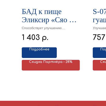
БАД к пище
S-0
Эликсир «Сяо Ши
гуа
Бао», 10 флаконов
Способствует улучшению
Улучшае
пищеварения: оздоравливает
Способс
по 10 мл
1 403
757
р.
селезенку, укрепляет желудок,
меридиа
нормализует стул.
жар кро
Подробнее
По
Скидка Партнёра – 28%
Ск