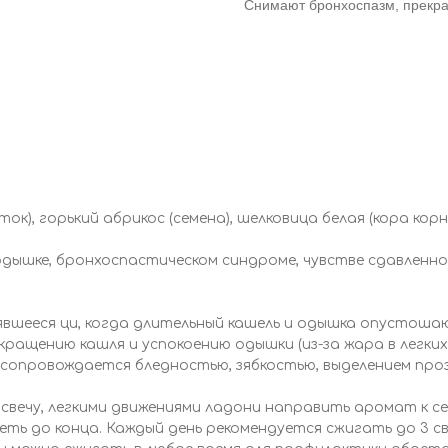
Снимают бронхоспазм, прекр
ок), горький абрикос (семена), шелковица белая (кора корня
одышке, бронхоспастическом синдроме, чувстве сдавленно
вшееся ци, когда длительный кашель и одышка опустошаю
ащению кашля и успокоению одышки (из-за жара в легких 
 сопровождается бледностью, зябкостью, выделением про
 свечу, легкими движениями ладони направить аромат к се
ть до конца. Каждый день рекомендуется сжигать до 3 свеч