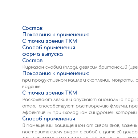
Состав
Показания к применению
С точки зрения ТКМ
Способ применения
форма выпуска
Состав
Кирказон слабый (плод), девясил британский (цвет
Показания к применению
при продуктивном кашле и скоплении мокроты, 
водянке.
С точки зрения ТКМ
Раскрывают легкие и опускают аномально подня
отеки, способствуют растворению флегмы, прекр
эффективны при «холодном синдроме», который
Способ применения
В помещении, защищенном от сквозняков, зажечь
поставить свечу рядом с собой и дать ей догоре