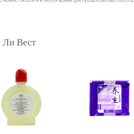
чи можно сжигать в любое время для профилактики обостр
 Ли Вест