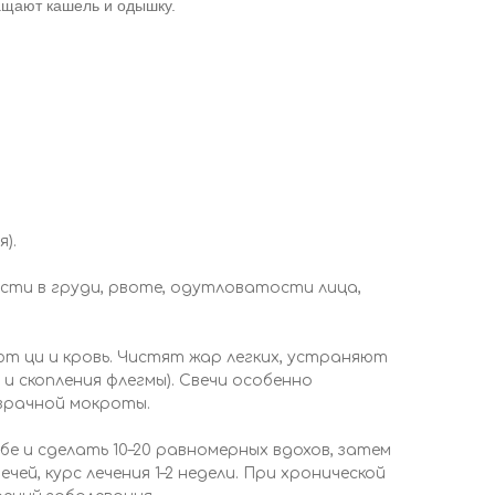
ащают кашель и одышку.
).
сти в груди, рвоте, одутловатости лица,
т ци и кровь. Чистят жар легких, устраняют
и скопления флегмы). Свечи особенно
зрачной мокроты.
бе и сделать 10–20 равномерных вдохов, затем
ей, курс лечения 1–2 недели. При хронической