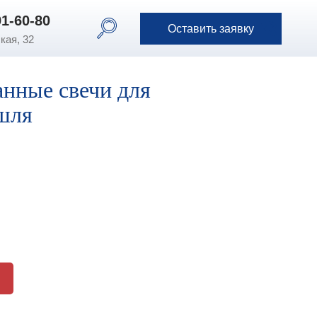
91-60-80
91-60-80
Оставить заявку
Оставить заявку
кая, 32
нные свечи для
шля