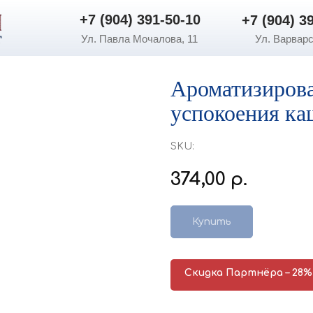
+7 (904) 391-50-10
+7 (904) 3
+7 (904) 391-50-10
+7 (904) 3
Ул. Павла Мочалова, 11
Ул. Варварс
Ароматизирова
успокоения ка
SKU:
374,00
р.
Купить
Скидка Партнёра – 28%