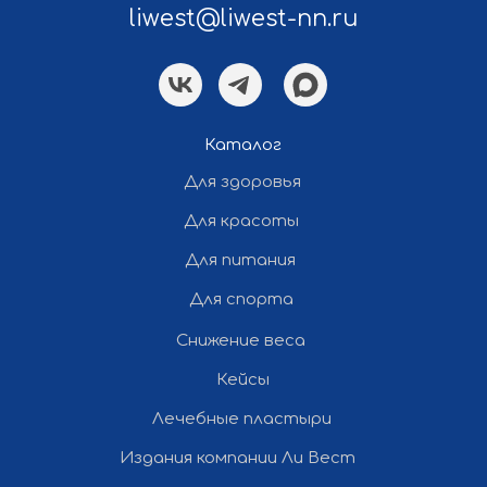
liwest@liwest-nn.ru
Политика конфиденциальности
Каталог
Разработка и продвижение сайта
Для здоровья
— «Полдень»
Для красоты
Все права защищены ©
Для питания
2012-2026 Ли Вест НН
Для спорта
Снижение веса
Кейсы
Лечебные пластыри
Издания компании Ли Вест