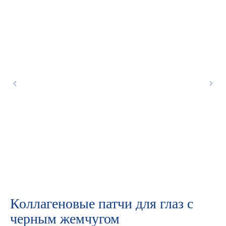
Коллагеновые патчи для глаз с
З
черным жемчугом
Д