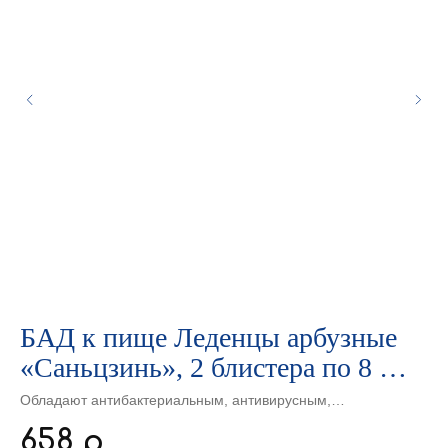
БАД к пище Леденцы арбузные
К
й
«Саньцзинь», 2 блистера по 8 шт.
п
(28,8 г)
Обладают антибактериальным, антивирусным,
Ст
противовоспалительным и противоотечным действием.
ше
658
1
р.
Используются при воспалительных заболеваниях верхних
ус