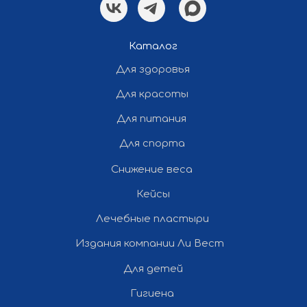
Политика конфиденциальности
Каталог
Для здоровья
Разработка и продвижение сайта
— «Полдень»
Для красоты
Для питания
Все права защищены ©
Для спорта
2012-2026 Ли Вест НН
Снижение веса
Кейсы
Лечебные пластыри
Издания компании Ли Вест
Для детей
Гигиена