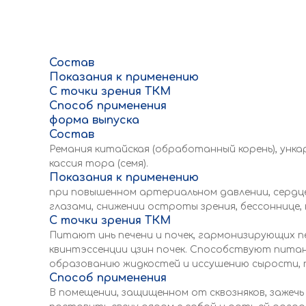
Состав
Показания к применению
С точки зрения ТКМ
Способ применения
форма выпуска
Состав
Ремания китайская (обработанный корень), ункар
кассия тора (семя).
Показания к применению
при повышенном артериальном давлении, сердцеб
глазами, снижении остроты зрения, бессоннице
С точки зрения ТКМ
Питают инь печени и почек, гармонизирующих п
квинтэссенции цзин почек. Способствуют питани
образованию жидкостей и иссушению сырости, п
Способ применения
В помещении, защищенном от сквозняков, зажечь