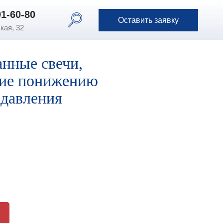
91-60-80
91-60-80
Оставить заявку
Оставить заявку
кая, 32
нные свечи,
ие понижению
 давления