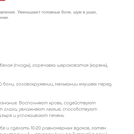
вление. Уменьшают головные боли, шум в ушах,
енки.
елая (плоды), горечавка шероховатая (корень),
 боли, головокружении, мелькании «мушек» перед
ознание. Восполняют кровь, содействуют
ют глаза, увлажняют легкие, способствуют
зыря и успокаивают печень.
бе и сделать 10–20 равномерных вдохов, затем