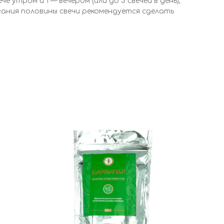
 утром и 1 — вечером (или до 3 свечей в день),
жигания половины свечи рекомендуется сделать