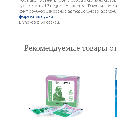
поставить свечу рядом с собой и дать ей догорет
курс лечения 1–2 недели. На каждые 15 куб. м по
контрольное измерение артериального давлени
форма выпуска
В упаковке 30 свечей.
Рекомендуемые товары от