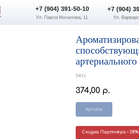
+7 (904) 391-50-10
+7 (904) 3
+7 (904) 391-50-10
+7 (904) 3
Ул. Павла Мочалова, 11
Ул. Варварс
Ароматизирова
способствующ
артериального
SKU:
374,00
р.
Купить
Скидка Партнёра – 28%