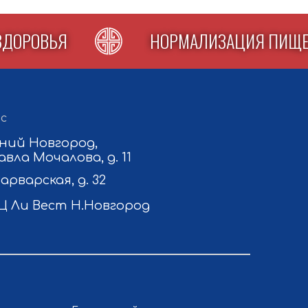
КА ЗДОРОВЬЯ
НОРМАЛИЗАЦИЯ П
с
ний Новгород,
авла Мочалова, д. 11
Варварская, д. 32
Ц Ли Вест Н.Новгород