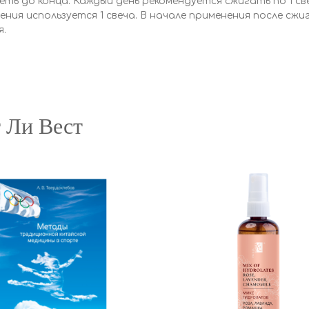
ь до конца. Каждый день рекомендуется сжигать по 1 свече
мещения используется 1 свеча. В начале применения после с
я.
 Ли Вест