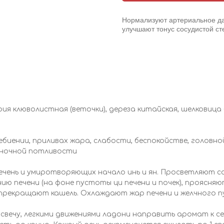
Нормализуют артериальное да
улучшают тонус сосудистой ст
ия клюволистная (веточки), дереза китайская, шелковица б
иении, приливах жара, слабости, беспокойстве, головной
, ночной потливости
ечень и умиротворяющих начало инь и ян. Просветляют с
ю печени (на фоне пустоты ци печени и почек), проясня
рекращают кашель. Охлаждают жар печени и желчного пу
 свечу, легкими движениями ладони направить аромат к се