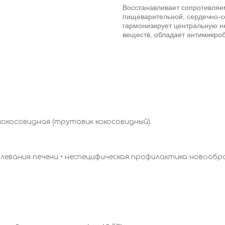
Восстанавливает сопротивляе
пищеварительной, сердечно-с
гармонизирует центральную н
веществ, обладает антимикро
кокосовидная (трутовик кокосовидный).
болевания печени • неспецифическая профилактика новообр