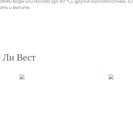
орячей воды или молока (до 60 °С), других кисломолочных,
ать и выпить.
 Ли Вест