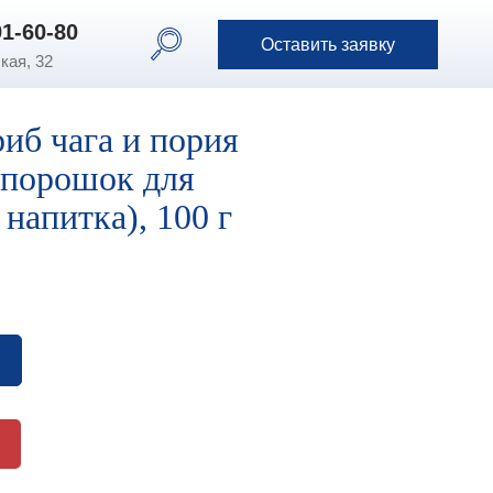
91-60-80
91-60-80
Оставить заявку
Оставить заявку
кая, 32
иб чага и пория
(порошок для
напитка), 100 г