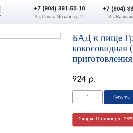
+7 (904) 391-50-10
+7 (904) 3
+7 (904) 391-50-10
+7 (904) 3
Ул. Павла Мочалова, 11
Ул. Варварс
БАД к пище Гр
кокосовидная 
приготовления 
924
р.
Купить
Скидка Партнёра – 28%