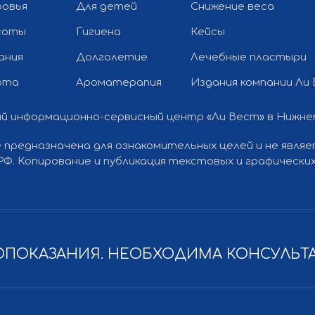
ровья
Для детей
Снижение веса
соты
Гигиена
Кейсы
ания
Долголетие
Лечебные пластыри
рта
Ароматерапия
Издания компании Ли
й информационно-сервисный центр «Ли Вест» в Нижн
Разработка
 предназначена для ознакомительных целей и не явля
Политика конфиденциальности
 РФ. Копирование и публикация текстовых и графичес
ПОКАЗАНИЯ. НЕОБХОДИМА КОНСУЛЬТ