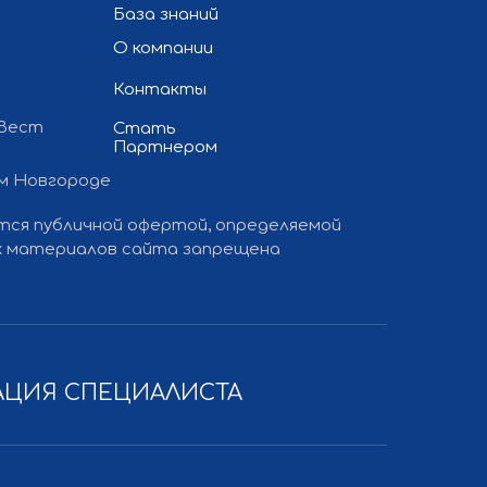
База знаний
О компании
Контакты
 Вест
Стать
Партнером
ем Новгороде
 и продвижение сайта
— «Полдень»
ется публичной офертой, определяемой
ких материалов сайта запрещена
АЦИЯ СПЕЦИАЛИСТА