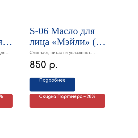
S-06 Масло для
я
лица «Мэйли» (30
мл)
для
Смягчает, питает и увлажняет.
Обладает лифтинг-эффектом. Имеет
го
850
р.
т
противовоспалительное действие.
Подробнее
н»,
8%
Скидка Партнёра – 28%