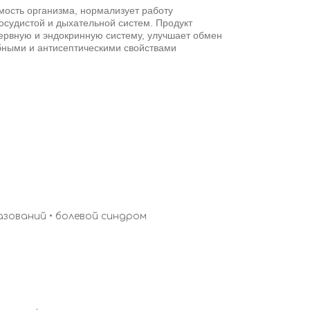
мость организма, нормализует работу
осудистой и дыхательной систем. Продукт
ервную и эндокринную систему, улучшает обмен
бными и антисептическими свойствами
азований • болевой синдром