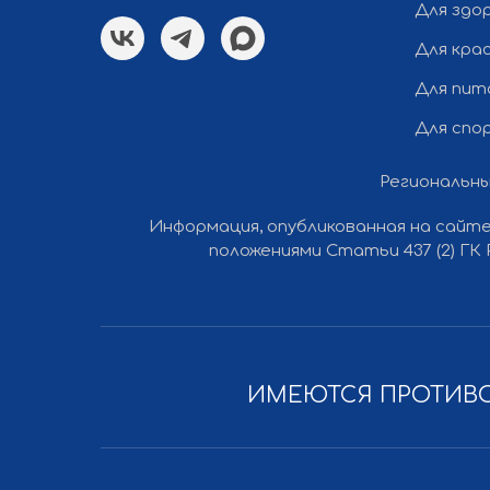
Для здо
Для кра
Для пит
Для спо
Региональны
Все права защищены © 2012-2026 Ли Вест НН
Информация, опубликованная на сайте
положениями Статьи 437 (2) ГК
ИМЕЮТСЯ ПРОТИВО