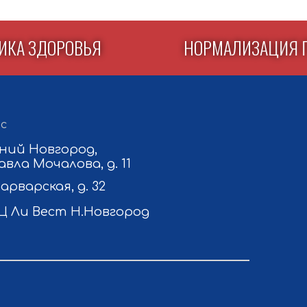
СТИКА ЗДОРОВЬЯ
НОРМАЛИЗАЦИ
с
ний Новгород,
авла Мочалова, д. 11
Варварская, д. 32
Ц Ли Вест Н.Новгород