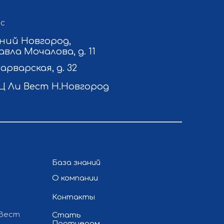
с
ний Новгород,
авла Мочалова, д. 11
Варварская, д. 32
Ц Ли Вест Н.Новгород
База знаний
О компании
Контакты
 Вест
Стать
Партнером