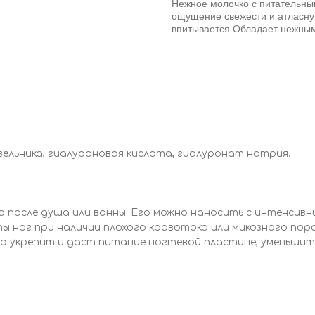
Нежное молочко с питательны
ощущение свежести и атласную
впитывается Обладает нежны
вельника, гиалуроновая кислота, гиалуронат натрия.
 после душа или ванны. Его можно наносить с интенсивны
ы ног при наличии плохого кровотока или микозного пор
тво укрепит и даст питание ногтевой пластине, уменьшит