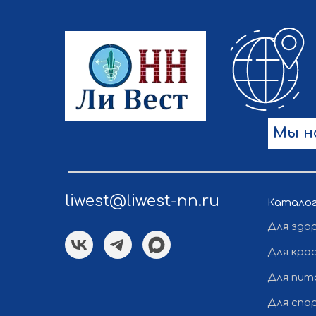
Мы н
liwest@liwest-nn.ru
Катало
Для здо
Для кра
Для пит
Для спо