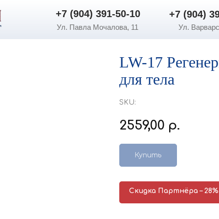
+7 (904) 391-50-10
+7 (904) 3
+7 (904) 391-50-10
+7 (904) 3
Ул. Павла Мочалова, 11
Ул. Варварс
LW-17 Регене
для тела
SKU:
2559,00
р.
Купить
Скидка Партнёра – 28%