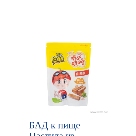
БАД к пище
й
Пастила из