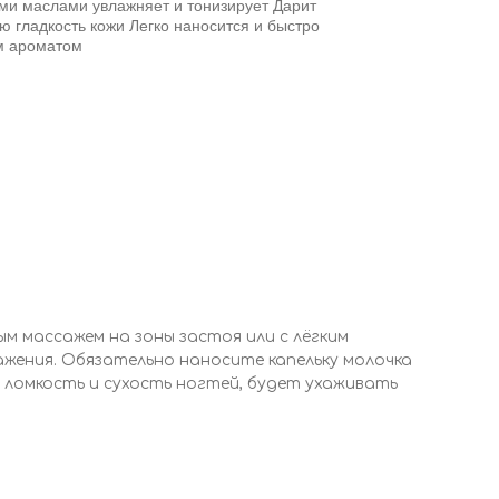
ми маслами увлажняет и тонизирует Дарит
 гладкость кожи Легко наносится и быстро
м ароматом
м массажем на зоны застоя или с лёгким
ажения. Обязательно наносите капельку молочка
 ломкость и сухость ногтей, будет ухаживать