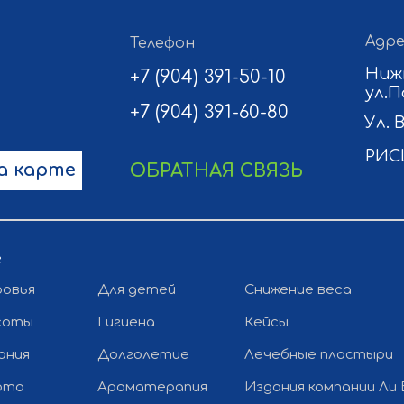
Адре
Телефон
Ниж
+7 (904) 391-50-10
ул.П
+7 (904) 391-60-80
Ул. 
РИС
а карте
ОБРАТНАЯ СВЯЗЬ
г
ровья
Для детей
Снижение веса
соты
Гигиена
Кейсы
ания
Долголетие
Лечебные пластыри
рта
Ароматерапия
Издания компании Ли