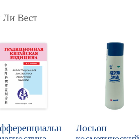
 Ли Вест
фференциальн
Лосьон
диагностика
косметически