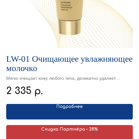
30
LW-01 Очищающее увлажняющее
Ш
молочко
Об
Мягко очищает кожу любого типа, деликатно удаляет
2
макияж, внешние загрязнения и выделения сальных желез,
2 335
р.
способствует восстановлению защитного барьера кожи,
успокаивает и увлажняет, не оставляет чувства стянутости и
сухости после применения, подготавливает кожу к
применению средств дальнейшего ухода.
Подробнее
Скидка Партнёра – 28%