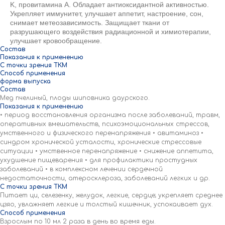
K, провитамина А. Обладает антиоксидантной активностью.
Укрепляет иммунитет, улучшает аппетит, настроение, сон,
снимает метеозависимость. Защищает ткани от
разрушающего воздействия радиационной и химиотерапии,
улучшает кровообращение.
Состав
Показания к применению
С точки зрения ТКМ
Способ применения
форма выпуска
Состав
Мед пчелиный, плоды шиповника даурского.
Показания к применению
• период восстановления организма после заболеваний, травм,
оперативных вмешательств, психоэмоциональных стрессов,
умственного и физического перенапряжения • авитаминоз •
синдром хронической усталости, хронические стрессовые
ситуации • умственное перенапряжение • снижение аппетита,
ухудшение пищеварения • для профилактики простудных
заболеваний • в комплексном лечении сердечной
недостаточности, атеросклероза, заболеваний легких и др.
С точки зрения ТКМ
Питает ци, селезенку, желудок, легкие, сердце; укрепляет среднее
цзяо, увлажняет легкие и толстый кишечник, успокаивает дух.
Способ применения
Взрослым по 10 мл 2 раза в день во время еды.