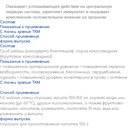
Оказывает успокаивающее действие на центральную
нервную систему, укрепляет иммунитет и оказывает
комплексное положительное влияние на организм.
Состав
Показания к применению
С точки зрения ТКМ
Способ применения
форма выпуска
Состав
Гриб рейши (ганодерма блестящая), пория кокосовидная
(трутовик кокосовидный).
Показания к применению
• повышенное артериальное давление • повышенная нервная
возбудимость, головокружение, бессонница, сердцебиение,
одышка • повышенный уровень холестерина в крови • астения
С точки зрения ТКМ
-
Способ применения
1–2 чайные ложки порошка залить 100–150 мл горячей воды или
молока (до 60 °С), других кисломолочных, а также фруктово-
овощных напитков, размешать, настоять 10 мин, еще раз
размешать и выпить.
форма выпуска
порошок для приготовления напитка 100 г.