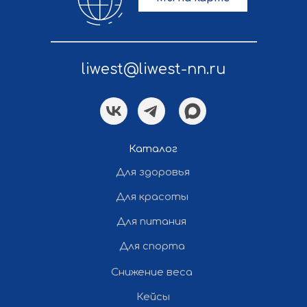
liwest@liwest-nn.ru
Политика конфиденциальности
Разработка и продвижение сайта
Каталог
— «Полдень»
Для здоровья
Для красоты
Все права защищены ©
2012-2026 Ли Вест НН
Для питания
Для спорта
Снижение веса
Кейсы