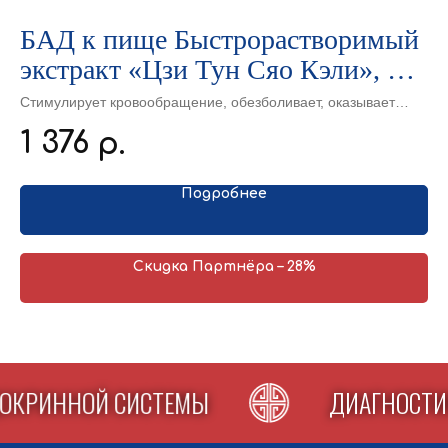
БАД к пище Быстрорастворимый
К
экстракт «Цзи Тун Сяо Кэли», 10
Ке
ис
пакетов по 5 г
Стимулирует кровообращение, обезболивает, оказывает
4
«И
е
мочегонное действие, укрепляет связки и кости,
1 376
р.
восстанавливает мышцы.
».
Подробнее
Скидка Партнёра – 28%
НДОКРИННОЙ СИСТЕМЫ
ДИАГНОС