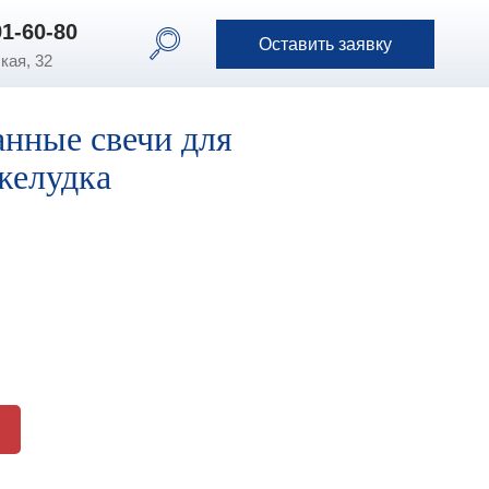
91-60-80
91-60-80
Оставить заявку
Оставить заявку
кая, 32
нные свечи для
желудка