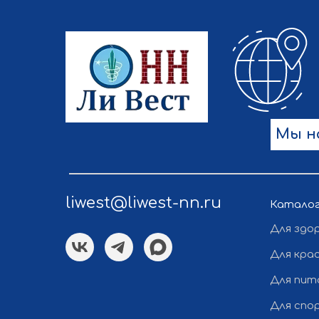
Мы н
liwest@liwest-nn.ru
Катало
Для здо
Для кра
Для пит
Для спо