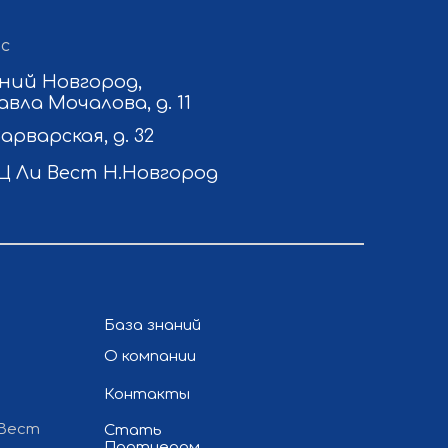
с
ний Новгород,
авла Мочалова, д. 11
Варварская, д. 32
Ц Ли Вест Н.Новгород
База знаний
О компании
Контакты
 Вест
Стать
Партнером