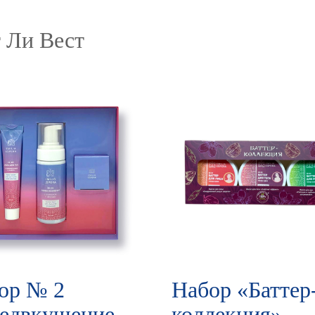
 Ли Вест
ор № 2
Набор «Баттер
едвкушение
коллекция»