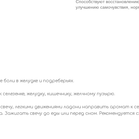
Способствуют восстановлени
улучшению самочувствия, нор
 боли в желудке и подреберьях.
селезенке, желудку, кишечнику, желчному пузырю.
 свечу, легкими движениями ладони направить аромат к се
а. Зажигать свечу до еды или перед сном. Рекомендуется с