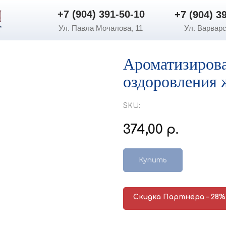
+7 (904) 391-50-10
+7 (904) 3
+7 (904) 391-50-10
+7 (904) 3
Ул. Павла Мочалова, 11
Ул. Варварс
Ароматизирова
оздоровления 
SKU:
374,00
р.
Купить
Скидка Партнёра – 28%