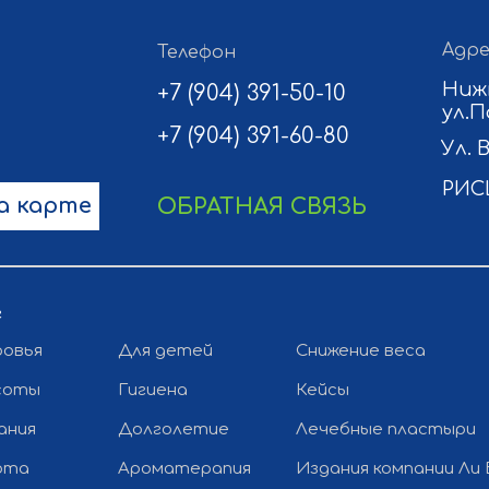
Адре
Телефон
Ниж
+7 (904) 391-50-10
ул.П
+7 (904) 391-60-80
Ул. 
РИС
а карте
ОБРАТНАЯ СВЯЗЬ
г
ровья
Для детей
Снижение веса
соты
Гигиена
Кейсы
ания
Долголетие
Лечебные пластыри
рта
Ароматерапия
Издания компании Ли