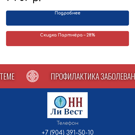
 и
шт.); Анпазит (2 шт.).
ру
Подробнее
Скидка Партнёра – 28%
ИСТЕМЕ
ПРОФИЛАКТИКА ЗАБОЛЕВ
Телефон
+7 (904) 391-50-10