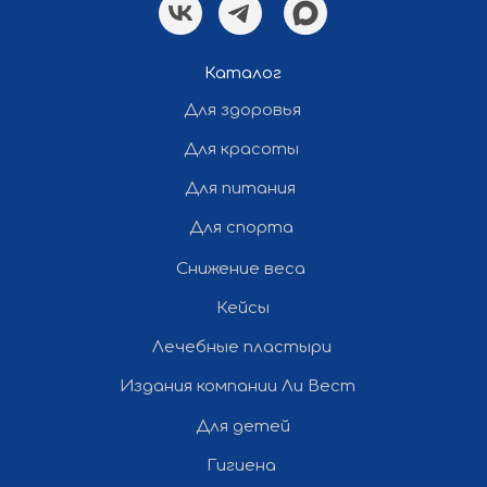
Политика конфиденциальности
Каталог
Для здоровья
Разработка и продвижение сайта
— «Полдень»
Для красоты
Для питания
Все права защищены ©
Для спорта
2012-2026 Ли Вест НН
Снижение веса
Кейсы
Лечебные пластыри
Издания компании Ли Вест
Для детей
Гигиена