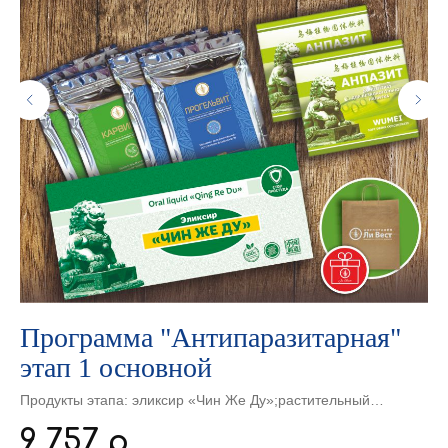
ее
Программа "Антипаразитарная"
М
этап 1 основной
ч
л
Продукты этапа: эликсир «Чин Же Ду»;растительный
Но
,
комплекс «Карвипар» (2 шт.); растительный комплекс
па
9 757
6
р.
«Карвипар» (2 шт.); растительный комплекс «Прогельвит» (2
По