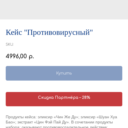
Кейс "Противовирусный"
SKU:
4996,00
р.
Купить
Скидка Партнёра – 28%
Продукты кейса: эликсир «Чин Же Ду»; эликсир «Шуан Хуа
Бао»; экстракт «Цин Фэй Пай Ду». В сочетании продукты
набора: оказывают противовоспалительное действие;