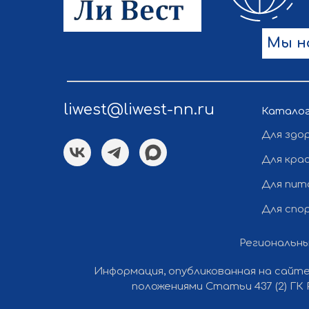
Мы н
liwest@liwest-nn.ru
Катало
Для здо
Для кра
Для пит
Для спо
Региональны
Информация, опубликованная на сайте
положениями Статьи 437 (2) ГК
Все права защищены © 2012-2026 Ли Вест НН