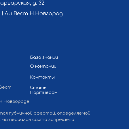
Варварская, д. 32
Ц Ли Вест Н.Новгород
База знаний
О компании
Контакты
 Вест
Стать
Партнером
ем Новгороде
ется публичной офертой, определяемой
ких материалов сайта запрещена
 и продвижение сайта
— «Полдень»