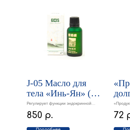
J-05 Масло для
«Пр
тела «Инь-Ян» (30
дол
мл)
“Ян
Регулирует функции эндокринной
«Продук
системы. Убирает застойные явления
Руковод
Рук
850
72
р.
в области малого таза и почек.
древнем
гармони
янш
Подробнее
По