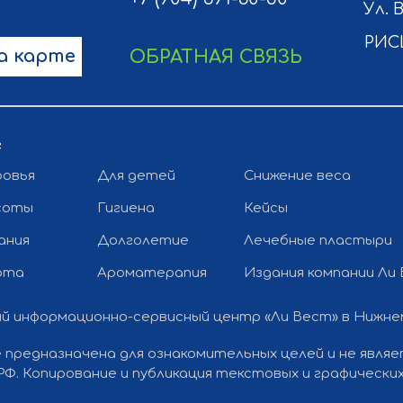
Ул. 
РИС
а карте
ОБРАТНАЯ СВЯЗЬ
г
ровья
Для детей
Снижение веса
соты
Гигиена
Кейсы
ания
Долголетие
Лечебные пластыри
рта
Ароматерапия
Издания компании Ли
й информационно-сервисный центр «Ли Вест» в Нижн
 предназначена для ознакомительных целей и не явля
 РФ. Копирование и публикация текстовых и графичес
Разработка
Политика конфиденциальности