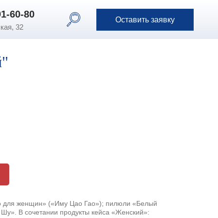
91-60-80
91-60-80
Оставить заявку
Оставить заявку
кая, 32
й"
ко для женщин» («Иму Цао Гао»); пилюли «Белый
 Шу». В сочетании продукты кейса «Женский»: