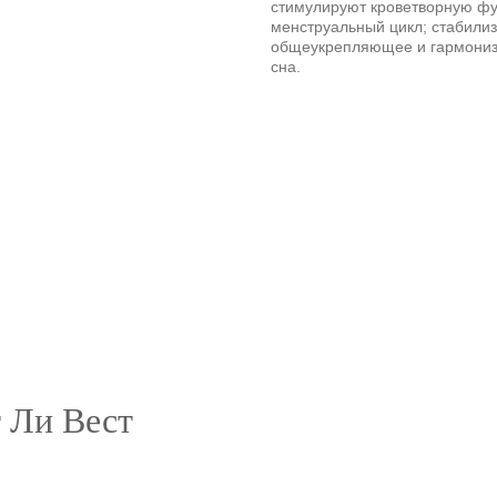
стимулируют кроветворную фу
менструальный цикл; стабили
общеукрепляющее и гармонизи
сна.
 Ли Вест