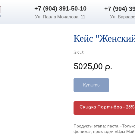
+7 (904) 391-50-10
+7 (904) 3
+7 (904) 391-50-10
+7 (904) 3
Ул. Павла Мочалова, 11
Ул. Варварс
Кейс "Женски
SKU:
5025,00
р.
Купить
Скидка Партнёра – 28%
Продукты этапа: паста «Толь
феникс»; прокладки «Цзы Мэй