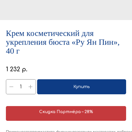
Крем косметический для
укрепления бюста «Ру Ян Пин»,
40 г
1 232
р.
Купить
Скидка Партнёра – 28%
Применяетсяпримастите,фурункулезегруди,мастопатии,доброк