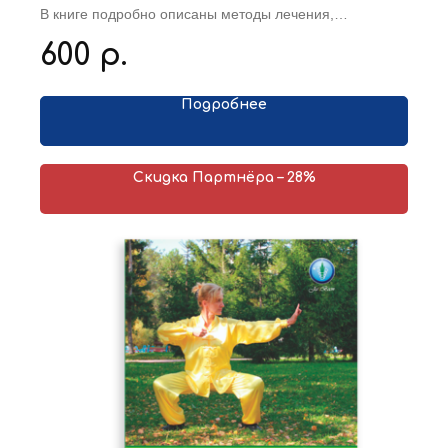
Г.
В книге подробно описаны методы лечения,
используемые в традиционной китайской медицине, и
600
р.
правила, по которым составляются рецепты в ТКМ.
Приведено около 300 рецептов ТКМ с подробным
описанием каждого. Произведен их подробный разбор,
а также определены показания и противопоказания
Подробнее
при назначении каждого рецепта, как с позиций
традиционной китайской медицины, так и с позиций
современной европейской медицины. Книга
рассчитана на врачей широкого профиля, врачей-
Скидка Партнёра – 28%
терапевтов и врачей других специальностей,
интересующихся вопросами китайской медицины.