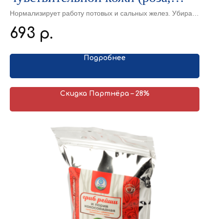
лаванда, ромашка)
Нормализирует работу потовых и сальных желез. Убирает
пастозность под глазами. Нормализирует
693
р.
микроциркуляцию. Помогает бороться с угревыми
высыпаниями, постугревыми рубцами и пигментацией.
Подробнее
Скидка Партнёра – 28%