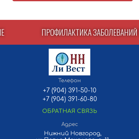
слышать свое тело, приводят к согласованности мысли и
действия, позволяют осознанно проживать каждую минуту
жизни, быть открытыми миру и людям. Книга «Свет
цигуна. Взгляд на восточную гимнастику» будет полезна
всем, кто задумывается об укреплении своего здоровья.
СТЕМЕ
ПРОФИЛАКТИКА ЗАБОЛЕВ
Политика конфиденциальности
Разработка и продвижение сайта
Телефон
— «Полдень»
+7 (904) 391-50-10
+7 (904) 391-60-80
Все права защищены ©
ОБРАТНАЯ СВЯЗЬ
2012-2026 Ли Вест НН
Адрес
Нижний Новгород,