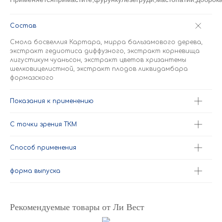
Состав
Смола босвеллия Картара, мирра бальзамового дерева,
экстракт гедиотиса диффузного, экстракт корневища
лигустикум чуаньсон, экстракт цветов хризантемы
шелковицелистной, экстракт плодов ликвидамбара
формазского
Показания к применению
С точки зрения ТКМ
Способ применения
форма выпуска
Рекомендуемые товары от Ли Вест