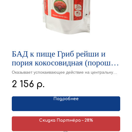
БАД к пище Гриб рейши и
пория кокосовидная (порошок
для приготовления напитка),
Оказывает успокаивающее действие на центральную
нервную систему, укрепляет иммунитет и оказывает
100 г
2 156
р.
комплексное положительное влияние на организм.
Подробнее
Скидка Партнёра – 28%