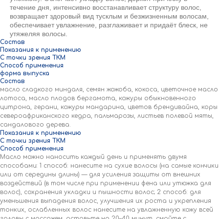
течение дня, интенсивно восстанавливает структуру волос,
возвращает здоровый вид тусклым и безжизненным волосам,
обеспечивает увлажнение, разглаживает и придаёт блеск, не
утяжеляя волосы.
Состав
Показания к применению
С точки зрения ТКМ
Способ применения
форма выпуска
Состав
масло сладкого миндаля, семян жожоба, кокоса, цветочное масло
лотоса, масло плодов бергамота, кожуры обыкновенного
цитрона, герани, кожуры мандарина, цветов брендивайна, коры
североафриканского кедра, пальмарозы, листьев полевой мяты,
сандалового дерева.
Показания к применению
С точки зрения ТКМ
Способ применения
Масло можно наносить каждый день и применять двумя
способами: 1 способ: нанесите на сухие волосы (на самые кончики
или от середины длины) — для усиления защиты от внешних
воздействий (в том числе при применении фена или утюжка для
волос), сохранения укладки и пышности волос; 2 способ: для
уменьшения выпадения волос, улучшения их роста и укрепления
тонких, ослабленных волос нанесите на увлажненную кожу всей
головы с массажем, оставьте на 20–40 минут, смойте с