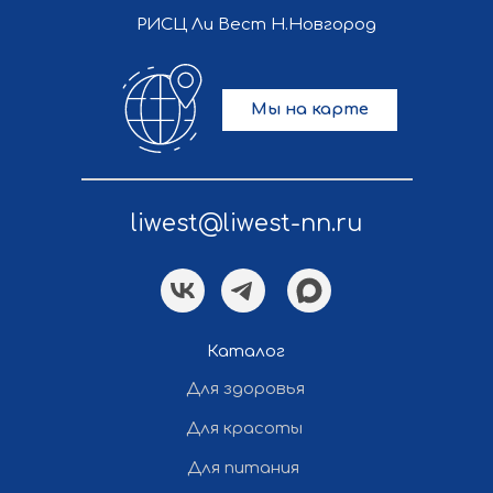
РИСЦ Ли Вест Н.Новгород
Мы на карте
liwest@liwest-nn.ru
Политика конфиденциальности
Разработка и продвижение сайта
— «Полдень»
Каталог
Для здоровья
Все права защищены ©
Для красоты
2012-2026 Ли Вест НН
Для питания