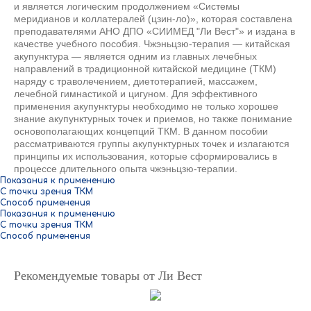
и является логическим продолжением «Системы
меридианов и коллатералей (цзин-ло)», которая составлена
преподавателями АНО ДПО «СИИМЕД "Ли Вест"» и издана в
качестве учебного пособия. Чжэньцзю-терапия — китайская
акупунктура — является одним из главных лечебных
направлений в традиционной китайской медицине (ТКМ)
наряду с траволечением, диетотерапией, массажем,
лечебной гимнастикой и цигуном. Для эффективного
применения акупунктуры необходимо не только хорошее
знание акупунктурных точек и приемов, но также понимание
основополагающих концепций ТКМ. В данном пособии
рассматриваются группы акупунктурных точек и излагаются
принципы их использования, которые сформировались в
процессе длительного опыта чжэньцзю-терапии.
Показания к применению
С точки зрения ТКМ
Способ применения
Показания к применению
С точки зрения ТКМ
Способ применения
Рекомендуемые товары от Ли Вест