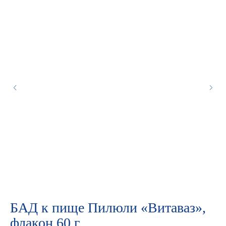
БАД к пище Пилюли «Витаваз»,
J
флакон 60 г
«