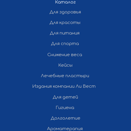
Каталог
Политика конфиденциальности
Для здоровья
Разработка и продвижение сайта
Для красоты
— «Полдень»
Для питания
Все права защищены ©
Для спорта
2012-2026 Ли Вест НН
Снижение веса
Кейсы
Лечебные пластыри
Издания компании Ли Вест
Для детей
Гигиена
Долголетие
Ароматерапия