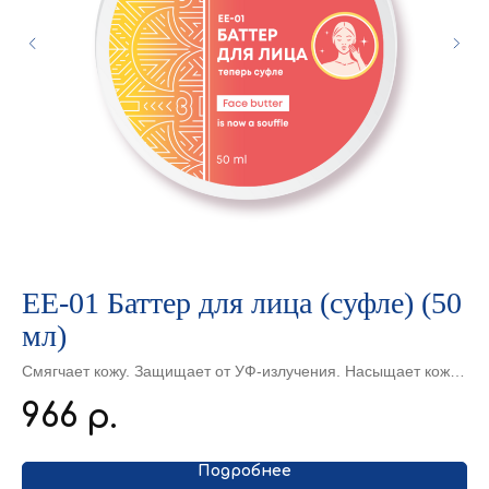
ЕЕ-01 Баттер для лица (суфле) (50
Б
мл)
э
 г
п
Смягчает кожу. Защищает от УФ-излучения. Насыщает кожу
Но
ит
витаминами и микроэлементами. Снимает воспаления.
из
966
1
р.
Придает гладкость коже и предотвращает появление
то
морщинок.
яв
Подробнее